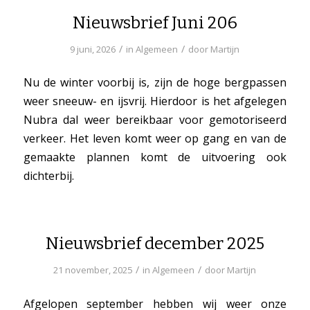
Nieuwsbrief Juni 206
/
/
9 juni, 2026
in
Algemeen
door
Martijn
Nu de winter voorbij is, zijn de hoge bergpassen
weer sneeuw- en ijsvrij. Hierdoor is het afgelegen
Nubra dal weer bereikbaar voor gemotoriseerd
verkeer. Het leven komt weer op gang en van de
gemaakte plannen komt de uitvoering ook
dichterbij.
Nieuwsbrief december 2025
/
/
21 november, 2025
in
Algemeen
door
Martijn
Afgelopen september hebben wij weer onze