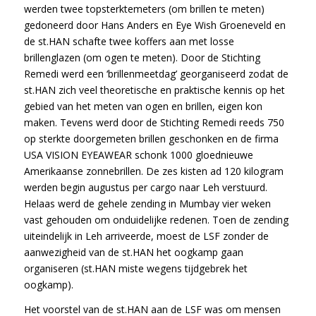
werden twee topsterktemeters (om brillen te meten)
gedoneerd door Hans Anders en Eye Wish Groeneveld en
de st.HAN schafte twee koffers aan met losse
brillenglazen (om ogen te meten). Door de Stichting
Remedi werd een ‘brillenmeetdag’ georganiseerd zodat de
st.HAN zich veel theoretische en praktische kennis op het
gebied van het meten van ogen en brillen, eigen kon
maken. Tevens werd door de Stichting Remedi reeds 750
op sterkte doorgemeten brillen geschonken en de firma
USA VISION EYEAWEAR schonk 1000 gloednieuwe
Amerikaanse zonnebrillen. De zes kisten ad 120 kilogram
werden begin augustus per cargo naar Leh verstuurd.
Helaas werd de gehele zending in Mumbay vier weken
vast gehouden om onduidelijke redenen. Toen de zending
uiteindelijk in Leh arriveerde, moest de LSF zonder de
aanwezigheid van de st.HAN het oogkamp gaan
organiseren (st.HAN miste wegens tijdgebrek het
oogkamp).
Het voorstel van de st.HAN aan de LSF was om mensen