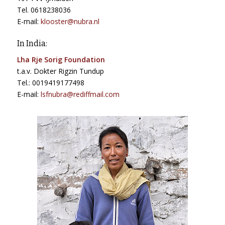
Tel. 0618238036
E-mail:
klooster@nubra.nl
In India:
Lha Rje Sorig Foundation
t.a.v. Dokter Rigzin Tundup
Tel.: 0019419177498
E-mail:
lsfnubra@rediffmail.com